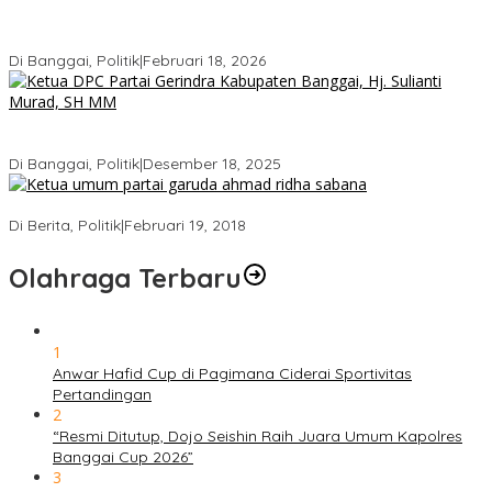
Gerindra Pertanyakan Surat “Sakti” Penundaan PAW HS ke Ketua
DPRD Banggai
Di Banggai, Politik
|
Februari 18, 2026
Bukan Sekadar Seremonial, Hj. Sulianti Murad Bakar Semangat
Kader Gerindra di Sarasehan Politik
Di Banggai, Politik
|
Desember 18, 2025
Ini Dia Hubungan Partai Garuda dengan Gerindra
Di Berita, Politik
|
Februari 19, 2018
Olahraga Terbaru
1
Anwar Hafid Cup di Pagimana Ciderai Sportivitas
Pertandingan
2
“Resmi Ditutup, Dojo Seishin Raih Juara Umum Kapolres
Banggai Cup 2026”
3