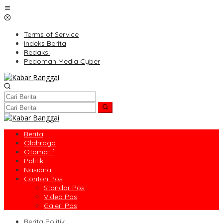
Lewati
ke
konten
Terms of Service
Indeks Berita
Redaksi
Pedoman Media Cyber
Berita
Olahraga
Otomatif
Politik
Nasional
Contoh Pos
Standar Pos
Video Pos
Galeri Pos
Berita Politik