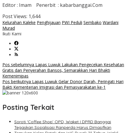
Editor : Imam Penerbit : kabarbanggai.Com
Post Views:
1,644
Kelurahan Kaleke
Penghijauan
PWI Peduli
Sembako
Wardani
Murad
Ikuti Kami
Navigasi
Pos sebelumnya
Lapas Luwuk Lakukan Pengecekan Kesehatan
Gratis dan Penyerahan Bansos, Semarakkan Hari Bhakti
pos
Kemenimipas
Pos berikutnya
Lapas Luwuk Gelar Donor Darah, Peringati Hari
Bakti Kementerian Imigrasi dan Pemasyarakatan ke-1
Posting Terkait
Soroti ‘Coffee Shop’ OPD, Waket I DPRD Banggai
Tegaskan Sosialisasi Ranperda Harus Dimasifkan