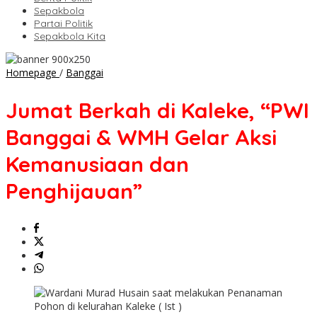
Sepakbola
Partai Politik
Sepakbola Kita
Jumat
Homepage
/
Banggai
Berkah
di
Jumat Berkah di Kaleke, “PWI
Kaleke,
"PWI
Banggai & WMH Gelar Aksi
Banggai
&
Kemanusiaan dan
WMH
Gelar
Penghijauan”
Aksi
Kemanusiaan
dan
Penghijauan"