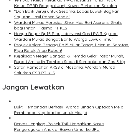
Temukan Kelas Retak dan WC Rusak 21 Tahun, Wakil
Ketua DPRD Banggai Janji Kawal Perbaikan Sekolah
“Dari Balik Jeruji untuk Sesama, Lapas Luwuk Bagikan
Sayuran Hasil Panen Sendiri”
Wardani Murad Apresiasi Sinar Mas Beri Asuransi Gratis
bagi Petani Plasma PT KLS
Hanya Bayar Rp15 Ribu, Intervensi Gas LPG 3 Kg dari
Wardani Murad Sangat Bantu Warga Luwuk Timur
Proyek Kolam Renang Rp15 Miliar Tahap 1 Menuai Sorotan,
Pipa Retak, Atap Roboh!
Kejaksaan Negeri Banggai & Pemda Gelar Pasar Murah,
Bupati Amirudin Tambah Subsidi Sembako dan Gas 3 Kg
Safari Ramadhan KKSS di Masama, Wardani Murad
Salurkan CSR PT KLS
Jangan Lewatkan
Bukti Pembinaan Berhasil, Warga Binaan Ciptakan Meja
Pembinaan Kepribadian untuk Masjid
Berkas Lengkap, Polsek Toili Limpahkan Kasus
Pengeroyokan Anak di Bawah Umur ke JPU