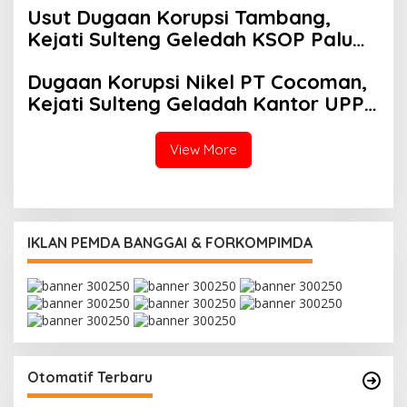
Usut Dugaan Korupsi Tambang,
dan Indonesia Emas 2045
Kejati Sulteng Geledah KSOP Palu
dan Rumah Eks Kaban Bapenda
Dugaan Korupsi Nikel PT Cocoman,
Donggala
Kejati Sulteng Geladah Kantor UPP
Kolonodale!
View More
IKLAN PEMDA BANGGAI & FORKOMPIMDA
Otomatif Terbaru