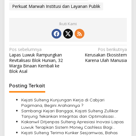
Perkuat Marwah Institusi dan Layanan Publik
Ikuti Kami
Navigasi
Pos sebelumnya
Pos berikutnya
Lapas Luwuk Rampungkan
Kerusakan Ekosistem
pos
Revitalisasi Blok Hunian, 32
Karena Ulah Manusia
Warga Binaan Kembali ke
Blok Asal
Posting Terkait
Kejati Sulteng Kunjungan Kerja di Cabjari
Pagimana, Begini Arahannya ?
Sambangi Kejari Banggai, Kajati Sulteng Zullikar
Tanjung Tekankan Integritas dan Optimalisasi
Kinerja Adhyaksa
Kakanwil Ditjenpas Sulteng Apresiasi Inovasi Lapas
Luwuk Terapkan Sistem Money Cashless Bagi
Warga Binaan
Kejati Sulteng Terima Kunker Sesjamwas, Bahas