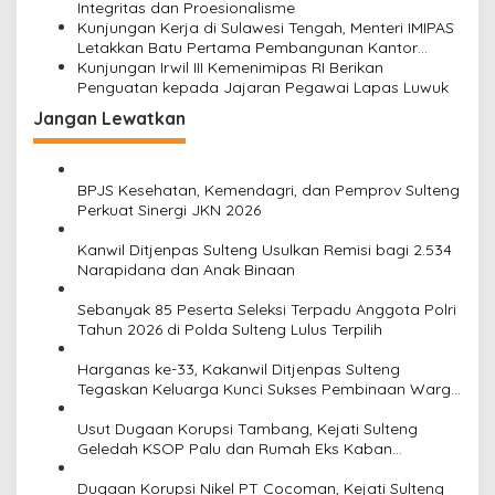
Integritas dan Proesionalisme
Kunjungan Kerja di Sulawesi Tengah, Menteri IMIPAS
Letakkan Batu Pertama Pembangunan Kantor
Imigrasi Morowali
Kunjungan Irwil III Kemenimipas RI Berikan
Penguatan kepada Jajaran Pegawai Lapas Luwuk
Jangan Lewatkan
BPJS Kesehatan, Kemendagri, dan Pemprov Sulteng
Perkuat Sinergi JKN 2026
Kanwil Ditjenpas Sulteng Usulkan Remisi bagi 2.534
Narapidana dan Anak Binaan
Sebanyak 85 Peserta Seleksi Terpadu Anggota Polri
Tahun 2026 di Polda Sulteng Lulus Terpilih
Harganas ke-33, Kakanwil Ditjenpas Sulteng
Tegaskan Keluarga Kunci Sukses Pembinaan Warga
Binaan dan Indonesia Emas 2045
Usut Dugaan Korupsi Tambang, Kejati Sulteng
Geledah KSOP Palu dan Rumah Eks Kaban
Bapenda Donggala
Dugaan Korupsi Nikel PT Cocoman, Kejati Sulteng