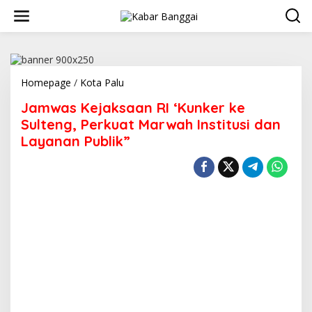
Lewati
ke
konten
Jamwas
Homepage
/
Kota Palu
Kejaksaan
Jamwas Kejaksaan RI ‘Kunker ke
RI
'Kunker
Sulteng, Perkuat Marwah Institusi dan
ke
Layanan Publik”
Sulteng,
Perkuat
Marwah
Institusi
dan
Layanan
Publik"