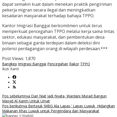
dapat semakin kuat dalam menekan praktik pengiriman
pekerja migran secara ilegal dan meningkatkan
kesadaran masyarakat terhadap bahaya TPPO.
Kantor Imigrasi Banggai berkomitmen untuk terus
memperkuat pencegahan TPPO melalui kerja sama lintas
sektor, edukasi masyarakat, dan pembentukan desa
binaan sebagai garda terdepan dalam deteksi dini
potensi perdagangan orang di wilayah perdesaan.***
Post Views:
1,870
Bangkep
Imigrasi Banggai
Pencegahan
Rakor
TPPO
Ikuti Kami
Navigasi
Pos sebelumnya
Dari Niat Jadi Nyata, Wardani Murad Bangun
Masjid Al Karim Untuk Umat
pos
Pos berikutnya
Bertajuk ‘MBG Ala Lapas,’ Lapas Luwuk Hidangkan
Makanan Khas Luwuk untuk Pengendara dan Masyarakat