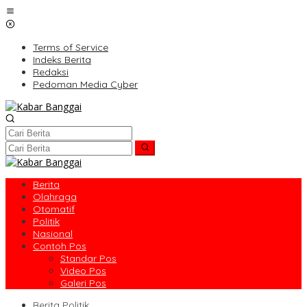
Lewati
ke
konten
Terms of Service
Indeks Berita
Redaksi
Pedoman Media Cyber
Berita
Olahraga
Otomatif
Politik
Nasional
Contoh Pos
Standar Pos
Video Pos
Galeri Pos
Berita Politik