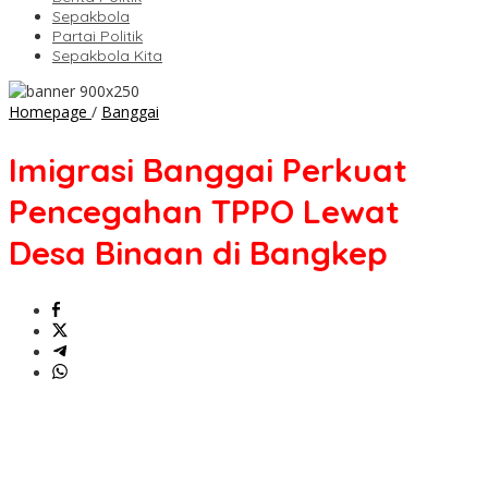
Sepakbola
Partai Politik
Sepakbola Kita
Imigrasi
Homepage
/
Banggai
Banggai
Perkuat
Imigrasi Banggai Perkuat
Pencegahan
TPPO
Pencegahan TPPO Lewat
Lewat
Desa
Desa Binaan di Bangkep
Binaan
di
Bangkep