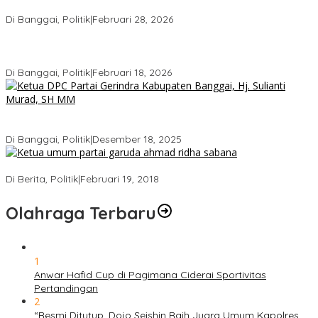
Sah Secara Prosedural
Di Banggai, Politik
|
Februari 28, 2026
Gerindra Pertanyakan Surat “Sakti” Penundaan PAW HS ke Ketua
DPRD Banggai
Di Banggai, Politik
|
Februari 18, 2026
Bukan Sekadar Seremonial, Hj. Sulianti Murad Bakar Semangat
Kader Gerindra di Sarasehan Politik
Di Banggai, Politik
|
Desember 18, 2025
Ini Dia Hubungan Partai Garuda dengan Gerindra
Di Berita, Politik
|
Februari 19, 2018
Olahraga Terbaru
1
Anwar Hafid Cup di Pagimana Ciderai Sportivitas
Pertandingan
2
“Resmi Ditutup, Dojo Seishin Raih Juara Umum Kapolres