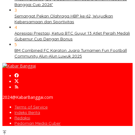
Banggai Cup 2026”
3
Semangat Pekan Olahraga HBP ke-62, Wujudkan
Kebersamaan dan Sportivitas
4
Apresiasi Prestasi, Ketua BTC Guyur 13 Atlet Peraih Medali
Gubernur Cup Dengan Bonus
5
BM Combined FC Karaton Juara Turnamen Fun Football
Community Alun-Alun Luwuk 2025
2024@KabarBanggai.com
Terms of Service
Indeks Berita
Redaksi
Pedoman Media Cyber