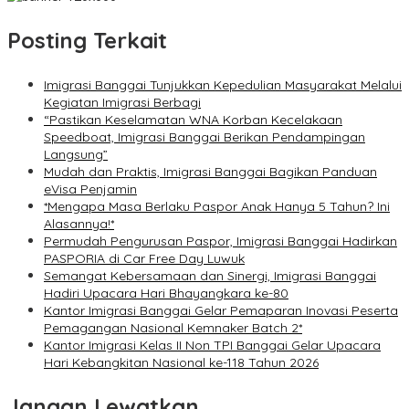
Posting Terkait
Imigrasi Banggai Tunjukkan Kepedulian Masyarakat Melalui
Kegiatan Imigrasi Berbagi
“Pastikan Keselamatan WNA Korban Kecelakaan
Speedboat, Imigrasi Banggai Berikan Pendampingan
Langsung”
Mudah dan Praktis, Imigrasi Banggai Bagikan Panduan
eVisa Penjamin
*Mengapa Masa Berlaku Paspor Anak Hanya 5 Tahun? Ini
Alasannya!*
Permudah Pengurusan Paspor, Imigrasi Banggai Hadirkan
PASPORIA di Car Free Day Luwuk
Semangat Kebersamaan dan Sinergi, Imigrasi Banggai
Hadiri Upacara Hari Bhayangkara ke-80
Kantor Imigrasi Banggai Gelar Pemaparan Inovasi Peserta
Pemagangan Nasional Kemnaker Batch 2*
Kantor Imigrasi Kelas II Non TPI Banggai Gelar Upacara
Hari Kebangkitan Nasional ke-118 Tahun 2026
Jangan Lewatkan