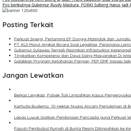
Navigasi
Pos berikutnya
Gubernur Rusdy Mastura, FORKI Sulteng Harus Jadi
pos
Posting Terkait
Perkuat Sinergi, Pertamina EP Donggi Matindok dan Jurnali
PT. KLS Morut Angkat Bicara Soal Legalitas, Perizinana Lam
Gubernur Sulawesi Tengah Resmikan Infrasturktur Ketenagal
Tingkatkan Kompetensi dan Daya Saing Masyarakat Di Wila
Galakkan Program Ketahanan Pangan, PEP DMF Inisiasi Sek
Jangan Lewatkan
Berkas Lengkap, Polsek Toili Limpahkan Kasus Pengeroyok
Karhutla Bualemo 10 Hektar Nyaris Ancam Pemukiman di 
Lapas Luwuk Giatkan Pembinaan Pancasila guna Perkuat
Pasutri Pembobol Rumah di Bunta Resmi Dilimpahkan ke Ke