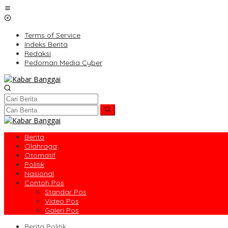
Lewati
ke
konten
Terms of Service
Indeks Berita
Redaksi
Pedoman Media Cyber
Berita
Olahraga
Otomatif
Politik
Nasional
Contoh Pos
Standar Pos
Video Pos
Galeri Pos
Berita Politik