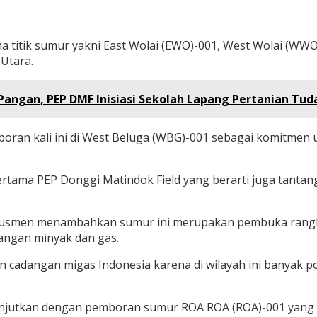
ma titik sumur yakni East Wolai (EWO)-001, West Wolai (WWO
Utara.
angan, PEP DMF Inisiasi Sekolah Lapang Pertanian Tud
ran kali ini di West Beluga (WBG)-001 sebagai komitmen 
ertama PEP Donggi Matindok Field yang berarti juga tantang
di Yusmen menambahkan sumur ini merupakan pembuka rang
angan minyak dan gas.
cadangan migas Indonesia karena di wilayah ini banyak po
jutkan dengan pemboran sumur ROA ROA (ROA)-001 yang ter