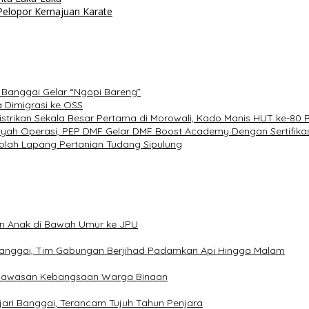
 Pelopor Kemajuan Karate
s Banggai Gelar “Ngopi Bareng”
a Dimigrasi ke OSS
istrikan Sekala Besar Pertama di Morowali, Kado Manis HUT ke-80 R
yah Operasi, PEP DMF Gelar DMF Boost Academy Dengan Sertifikas
olah Lapang Pertanian Tudang Sipulung
an Anak di Bawah Umur ke JPU
Banggai, Tim Gabungan Berjihad Padamkan Api Hingga Malam
 Wawasan Kebangsaan Warga Binaan
jari Banggai, Terancam Tujuh Tahun Penjara