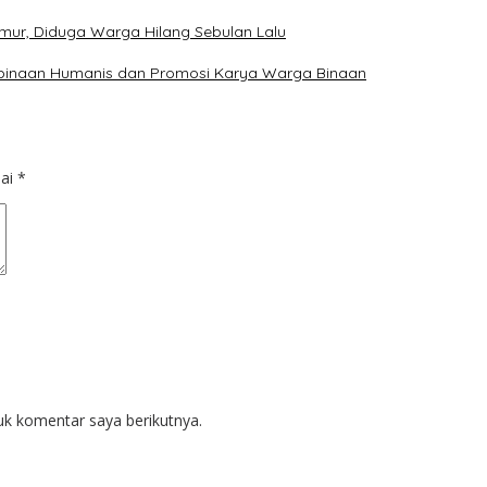
mur, Diduga Warga Hilang Sebulan Lalu
mbinaan Humanis dan Promosi Karya Warga Binaan
dai
*
uk komentar saya berikutnya.