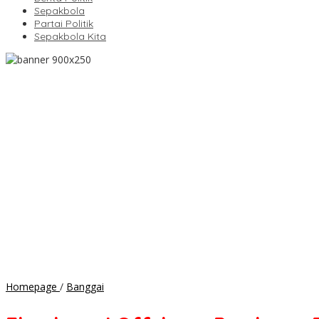
Sepakbola
Partai Politik
Sepakbola Kita
Eksplorasi
Homepage
/
Banggai
Offshore
Perdana,