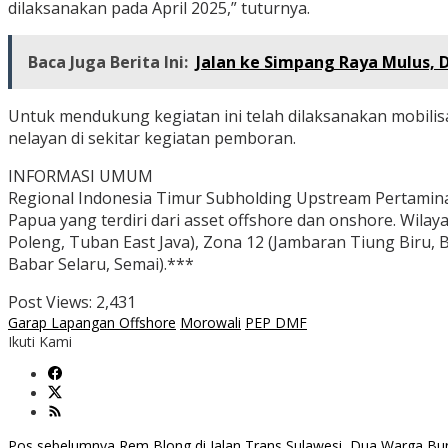
dilaksanakan pada April 2025,” tuturnya.
Baca Juga Berita Ini:
Jalan ke Simpang Raya Mulus, D
Untuk mendukung kegiatan ini telah dilaksanakan mobilis
nelayan di sekitar kegiatan pemboran.
INFORMASI UMUM
Regional Indonesia Timur Subholding Upstream Pertamina
Papua yang terdiri dari asset offshore dan onshore. Wila
Poleng, Tuban East Java), Zona 12 (Jambaran Tiung Biru, B
Babar Selaru, Semai).***
Post Views:
2,431
Garap Lapangan Offshore
Morowali
PEP DMF
Ikuti Kami
Pos sebelumnya
Rem Blong di Jalan Trans Sulawesi, Dua Warga Bu