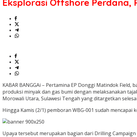
Eksplorasi Offshore Perdana,
Pertamina
EP
Donggi
Matindok
Kejar
Cadangan
Migas
Baru
KABAR BANGGAi – Pertamina EP Donggi Matindok Field, ba
produksi minyak dan gas bumi dengan melaksanakan tajak
Morowali Utara, Sulawesi Tengah yang ditargetkan selesai
Hingga Kamis (2/1) pemboran WBG-001 sudah mencapai k
Upaya tersebut merupakan bagian dari Drilling Campaign 