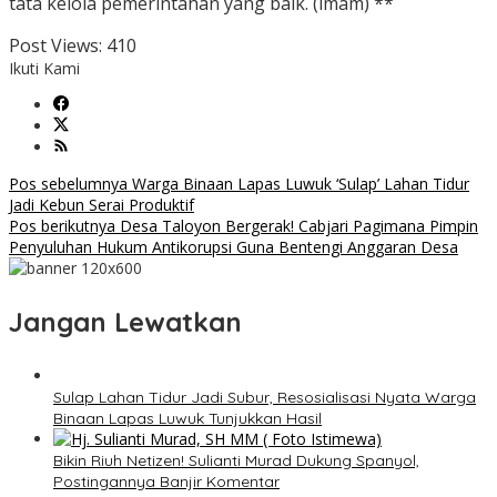
tata kelola pemerintahan yang baik. (imam) **
Post Views:
410
Ikuti Kami
Navigasi
Pos sebelumnya
Warga Binaan Lapas Luwuk ‘Sulap’ Lahan Tidur
Jadi Kebun Serai Produktif
pos
Pos berikutnya
Desa Taloyon Bergerak! Cabjari Pagimana Pimpin
Penyuluhan Hukum Antikorupsi Guna Bentengi Anggaran Desa
Jangan Lewatkan
Sulap Lahan Tidur Jadi Subur, Resosialisasi Nyata Warga
Binaan Lapas Luwuk Tunjukkan Hasil
Bikin Riuh Netizen! Sulianti Murad Dukung Spanyol,
Postingannya Banjir Komentar