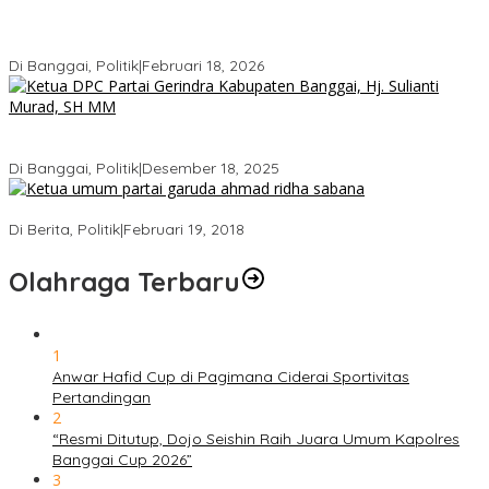
Gerindra Pertanyakan Surat “Sakti” Penundaan PAW HS ke Ketua
DPRD Banggai
Di Banggai, Politik
|
Februari 18, 2026
Bukan Sekadar Seremonial, Hj. Sulianti Murad Bakar Semangat
Kader Gerindra di Sarasehan Politik
Di Banggai, Politik
|
Desember 18, 2025
Ini Dia Hubungan Partai Garuda dengan Gerindra
Di Berita, Politik
|
Februari 19, 2018
Olahraga Terbaru
1
Anwar Hafid Cup di Pagimana Ciderai Sportivitas
Pertandingan
2
“Resmi Ditutup, Dojo Seishin Raih Juara Umum Kapolres
Banggai Cup 2026”
3