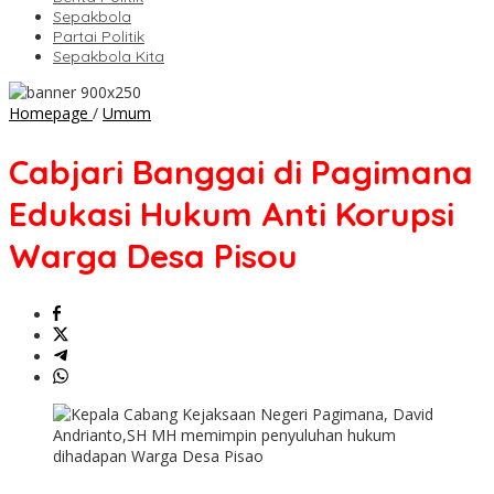
Sepakbola
Partai Politik
Sepakbola Kita
Cabjari
Homepage
/
Umum
Banggai
di
Cabjari Banggai di Pagimana
Pagimana
Edukasi
Edukasi Hukum Anti Korupsi
Hukum
Anti
Warga Desa Pisou
Korupsi
Warga
Desa
Pisou