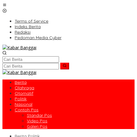
Lewati
ke
konten
Terms of Service
Indeks Berita
Redaksi
Pedoman Media Cyber
Berita
Olahraga
Otomatif
Politik
Nasional
Contoh Pos
Standar Pos
Video Pos
Galeri Pos
Berita Politik