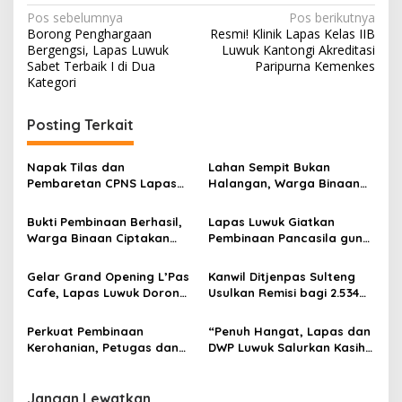
Navigasi
Pos sebelumnya
Pos berikutnya
Borong Penghargaan
Resmi! Klinik Lapas Kelas IIB
pos
Bergengsi, Lapas Luwuk
Luwuk Kantongi Akreditasi
Sabet Terbaik I di Dua
Paripurna Kemenkes
Kategori
Posting Terkait
Napak Tilas dan
Lahan Sempit Bukan
Pembaretan CPNS Lapas
Halangan, Warga Binaan
Luwuk, Penguatan Mental
Lapas Luwuk Panen 20 Kg
dan Integritas Tunas
Pakcoy
Bukti Pembinaan Berhasil,
Lapas Luwuk Giatkan
Pengayoman
Warga Binaan Ciptakan
Pembinaan Pancasila guna
Meja Pembinaan
Perkuat Wawasan
Kepribadian untuk Masjid
Kebangsaan Warga Binaan
Gelar Grand Opening L’Pas
Kanwil Ditjenpas Sulteng
Cafe, Lapas Luwuk Dorong
Usulkan Remisi bagi 2.534
Pembinaan Humanis dan
Narapidana dan Anak
Promosi Karya Warga
Binaan
Perkuat Pembinaan
“Penuh Hangat, Lapas dan
Binaan
Kerohanian, Petugas dan
DWP Luwuk Salurkan Kasih
Warga Binaan Lapas Luwuk
Untuk Siswa SLB Negeri
Yasinan Bersama
Luwuk”
Jangan Lewatkan