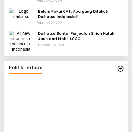
Februari 20, 2018
Belum Pakai CVT, Apa yang Ditakuti
Daihatsu Indonesia?
Februari 20, 2018
Daihatsu Santai Penjualan Sirion Kalah
Jauh dari Mobil LCGC
Februari 20, 2018
r
Gerindra Banggai Tolak Penundaan PAW,
ng
Sebut Proses Tidak Sah Secara Prosedural
Di Banggai, Politik
|
Februari 28, 2026
Politik Terbaru
G
P