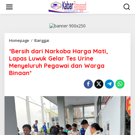
Lewati
ke
konten
*Bersih
Homepage
/
Banggai
dari
*Bersih dari Narkoba Harga Mati,
Narkoba
Harga
Lapas Luwuk Gelar Tes Urine
Mati,
Menyeluruh Pegawai dan Warga
Lapas
Binaan*
Luwuk
Gelar
Tes
Urine
Menyeluruh
Pegawai
dan
Warga
Binaan*