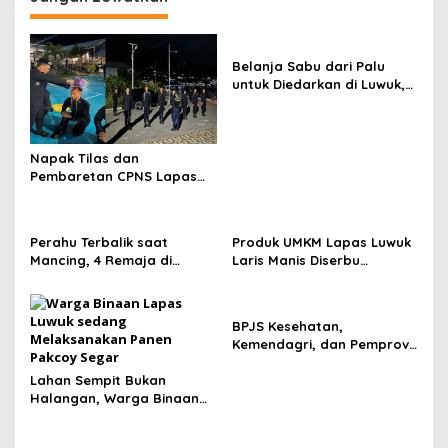
Belanja Sabu dari Palu
untuk Diedarkan di Luwuk,
Emak-emak 57 Tahun
Diciduk Polisi
Napak Tilas dan
Pembaretan CPNS Lapas
Luwuk, Penguatan Mental
dan Integritas Tunas
Pengayoman
Perahu Terbalik saat
Produk UMKM Lapas Luwuk
Mancing, 4 Remaja di
Laris Manis Diserbu
Banggai Selamat Usai 2
Keluarga Warga Binaan
Jam Terombang-ambing di
Laut
BPJS Kesehatan,
Kemendagri, dan Pemprov
Sulteng Perkuat Sinergi JKN
Lahan Sempit Bukan
2026
Halangan, Warga Binaan
Lapas Luwuk Panen 20 Kg
Pakcoy