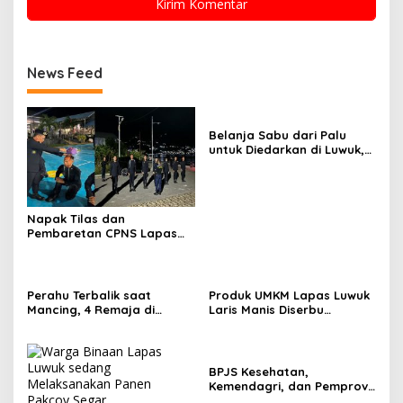
News Feed
Belanja Sabu dari Palu
untuk Diedarkan di Luwuk,
Emak-emak 57 Tahun
Diciduk Polisi
Napak Tilas dan
Pembaretan CPNS Lapas
Luwuk, Penguatan Mental
dan Integritas Tunas
Pengayoman
Perahu Terbalik saat
Produk UMKM Lapas Luwuk
Mancing, 4 Remaja di
Laris Manis Diserbu
Banggai Selamat Usai 2
Keluarga Warga Binaan
Jam Terombang-ambing di
Laut
BPJS Kesehatan,
Kemendagri, dan Pemprov
Sulteng Perkuat Sinergi JKN