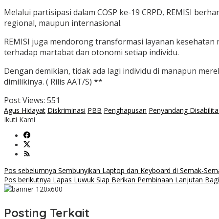
Melalui partisipasi dalam COSP ke-19 CRPD, REMISI berhara
regional, maupun internasional.
REMISI juga mendorong transformasi layanan kesehatan
terhadap martabat dan otonomi setiap individu.
Dengan demikian, tidak ada lagi individu di manapun mer
dimilikinya. ( Rilis AAT/S) **
Post Views:
551
Agus Hidayat
Diskriminasi
PBB
Penghapusan
Penyandang Disabilita
Ikuti Kami
Navigasi
Pos sebelumnya
Sembunyikan Laptop dan Keyboard di Semak-Sema
Pos berikutnya
Lapas Luwuk Siap Berikan Pembinaan Lanjutan Bag
pos
Posting Terkait