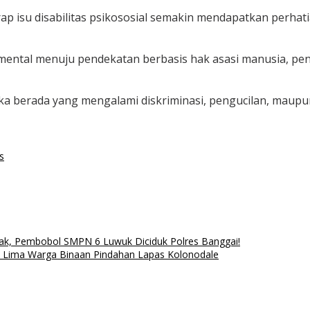
p isu disabilitas psikososial semakin mendapatkan perhatian
 mental menuju pendekatan berbasis hak asasi manusia, 
eka berada yang mengalami diskriminasi, pengucilan, maup
s
k, Pembobol SMPN 6 Luwuk Diciduk Polres Banggai!
i Lima Warga Binaan Pindahan Lapas Kolonodale