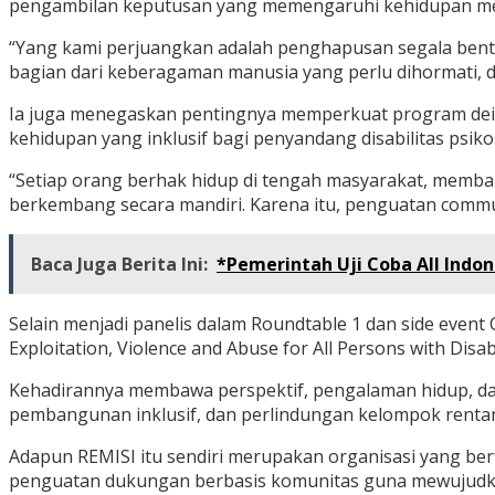
pengambilan keputusan yang memengaruhi kehidupan me
“Yang kami perjuangkan adalah penghapusan segala bentuk 
bagian dari keberagaman manusia yang perlu dihormati, di
Ia juga menegaskan pentingnya memperkuat program deins
kehidupan yang inklusif bagi penyandang disabilitas psikos
“Setiap orang berhak hidup di tengah masyarakat, memba
berkembang secara mandiri. Karena itu, penguatan commu
Baca Juga Berita Ini:
*Pemerintah Uji Coba All Indo
Selain menjadi panelis dalam Roundtable 1 dan side event
Exploitation, Violence and Abuse for All Persons with Disa
Kehadirannya membawa perspektif, pengalaman hidup, dan 
pembangunan inklusif, dan perlindungan kelompok renta
Adapun REMISI itu sendiri merupakan organisasi yang berf
penguatan dukungan berbasis komunitas guna mewujudkan 