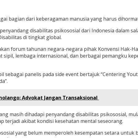
agai bagian dari keberagaman manusia yang harus dihormati
nyandang disabilitas psikososial dari Indonesia dalam sal
ilitas di tingkat global.
upakan forum tahunan negara-negara pihak Konvensi Hak-
at sipil, lembaga internasional, dan berbagai pemangku k
pil sebagai panelis pada side event bertajuk “Centering Yo
da”.
olango: Advokat Jangan Transaksional
 masih dihadapi penyandang disabilitas psikososial, mulai
p terjadi akibat kondisi kesehatan mental seseorang.
ososial yang belum memperoleh kesempatan setara untuk b