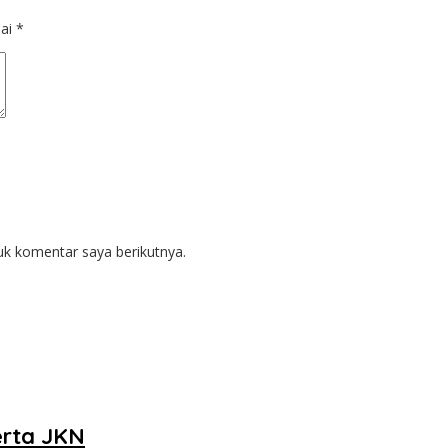
dai
*
uk komentar saya berikutnya.
erta JKN