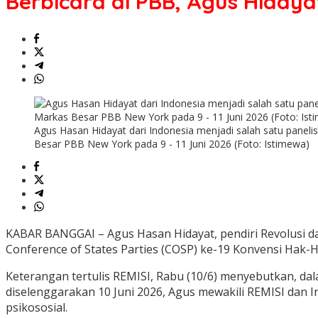
Berbicara di PBB, Agus Hiday
Agus
Hidayat
Dorong
Penghapusan
Diskriminasi
Penyandang
Disabilitas
Agus Hasan Hidayat dari Indonesia menjadi salah satu panel
Besar PBB New York pada 9 - 11 Juni 2026 (Foto: Istimewa)
KABAR BANGGAI – Agus Hasan Hidayat, pendiri Revolusi dan
Conference of States Parties (COSP) ke-19 Konvensi Hak-
Keterangan tertulis REMISI, Rabu (10/6) menyebutkan, dalam
diselenggarakan 10 Juni 2026, Agus mewakili REMISI dan
psikososial.