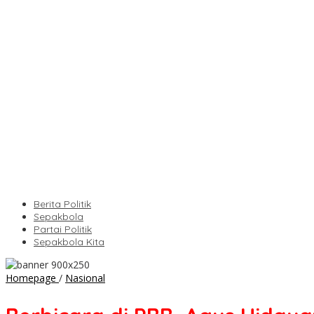
Berita Politik
Sepakbola
Partai Politik
Sepakbola Kita
Berbicara
Homepage
/
Nasional
di
PBB,