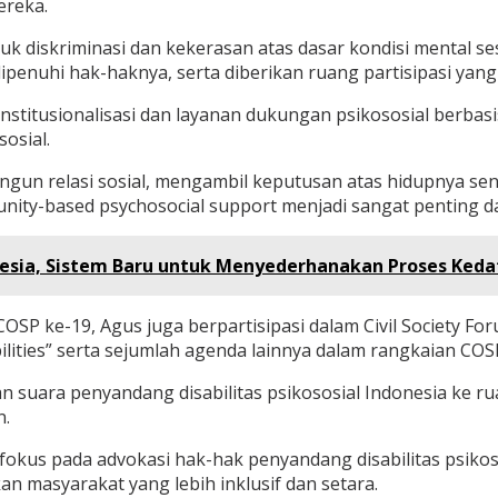
reka.
diskriminasi dan kekerasan atas dasar kondisi mental sese
penuhi hak-haknya, serta diberikan ruang partisipasi yang
titusionalisasi dan layanan dukungan psikososial berbas
osial.
ngun relasi sosial, mengambil keputusan atas hidupnya se
nity-based psychosocial support menjadi sangat penting d
nesia, Sistem Baru untuk Menyederhanakan Proses Keda
 COSP ke-19, Agus juga berpartisipasi dalam Civil Society 
bilities” serta sejumlah agenda lainnya dalam rangkaian COS
suara penyandang disabilitas psikososial Indonesia ke ru
n.
okus pada advokasi hak-hak penyandang disabilitas psikoso
masyarakat yang lebih inklusif dan setara.