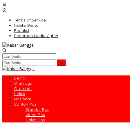
Lewati
ke
konten
Terms of Service
Indeks Berita
Redaksi
Pedoman Media Cyber
Berita
Olahraga
Otomatif
Politik
Nasional
Contoh Pos
Standar Pos
Video Pos
Galeri Pos