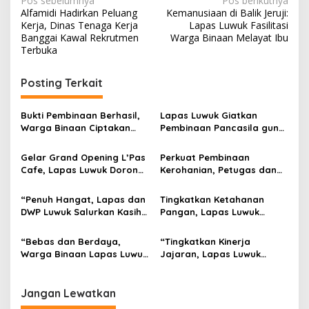
Navigasi
Pos sebelumnya
Pos berikutnya
Alfamidi Hadirkan Peluang
Kemanusiaan di Balik Jeruji:
pos
Kerja, Dinas Tenaga Kerja
Lapas Luwuk Fasilitasi
Banggai Kawal Rekrutmen
Warga Binaan Melayat Ibu
Terbuka
Posting Terkait
Bukti Pembinaan Berhasil,
Lapas Luwuk Giatkan
Warga Binaan Ciptakan
Pembinaan Pancasila guna
Meja Pembinaan
Perkuat Wawasan
Kepribadian untuk Masjid
Kebangsaan Warga Binaan
Gelar Grand Opening L’Pas
Perkuat Pembinaan
Cafe, Lapas Luwuk Dorong
Kerohanian, Petugas dan
Pembinaan Humanis dan
Warga Binaan Lapas Luwuk
Promosi Karya Warga
Yasinan Bersama
“Penuh Hangat, Lapas dan
Tingkatkan Ketahanan
Binaan
DWP Luwuk Salurkan Kasih
Pangan, Lapas Luwuk
Untuk Siswa SLB Negeri
Dorong Warga Binaan
Luwuk”
Mandiri Lewat Budi Daya
“Bebas dan Berdaya,
“Tingkatkan Kinerja
Lele
Warga Binaan Lapas Luwuk
Jajaran, Lapas Luwuk
Pulang Bawa Tabungan
Simak Pengarahan
Premi”
Kabagtum Kanwil Ditjenpas
Sulteng”
Jangan Lewatkan