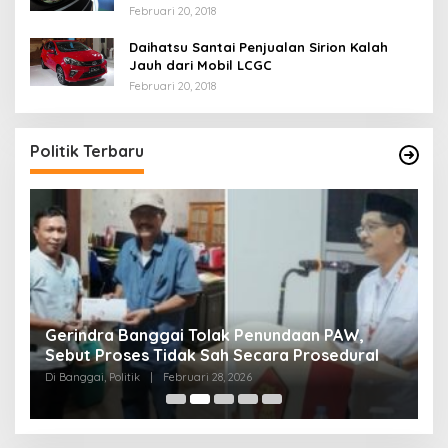
Februari 20, 2018
Daihatsu Santai Penjualan Sirion Kalah
Jauh dari Mobil LCGC
Februari 20, 2018
Politik Terbaru
r
Gerindra Banggai Tolak Penundaan PAW,
G
ng
Sebut Proses Tidak Sah Secara Prosedural
P
Di Banggai, Politik
|
Februari 28, 2026
Di 