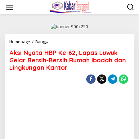
Lewati
ke
konten
Aksi
Homepage
/
Banggai
Nyata
Aksi Nyata HBP Ke-62, Lapas Luwuk
HBP
Ke-
Gelar Bersih-Bersih Rumah Ibadah dan
62,
Lingkungan Kantor
Lapas
Luwuk
Gelar
Bersih-
Bersih
Rumah
Ibadah
dan
Lingkungan
Kantor