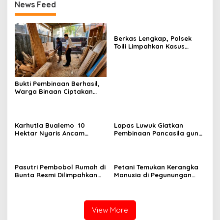
News Feed
Berkas Lengkap, Polsek
Toili Limpahkan Kasus
Pengeroyokan Anak di
Bawah Umur ke JPU
Bukti Pembinaan Berhasil,
Warga Binaan Ciptakan
Meja Pembinaan
Kepribadian untuk Masjid
Karhutla Bualemo 10
Lapas Luwuk Giatkan
Hektar Nyaris Ancam
Pembinaan Pancasila guna
Pemukiman di Banggai, Tim
Perkuat Wawasan
Gabungan Berjihad
Kebangsaan Warga Binaan
Padamkan Api Hingga
Malam
Pasutri Pembobol Rumah di
Petani Temukan Kerangka
Bunta Resmi Dilimpahkan
Manusia di Pegunungan
ke Kejari Banggai,
Luwuk Timur, Diduga Warga
Terancam Tujuh Tahun
Hilang Sebulan Lalu
Penjara
View More