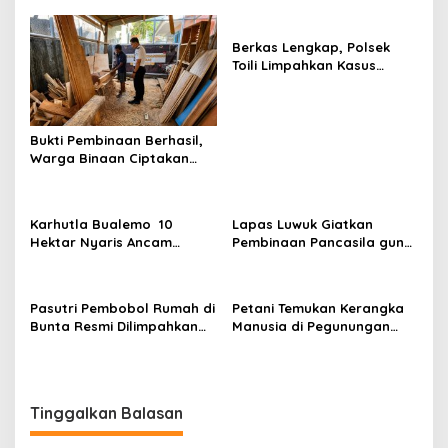
Berkas Lengkap, Polsek
Toili Limpahkan Kasus
Pengeroyokan Anak di
Bawah Umur ke JPU
Bukti Pembinaan Berhasil,
Warga Binaan Ciptakan
Meja Pembinaan
Kepribadian untuk Masjid
Karhutla Bualemo 10
Lapas Luwuk Giatkan
Hektar Nyaris Ancam
Pembinaan Pancasila guna
Pemukiman di Banggai, Tim
Perkuat Wawasan
Gabungan Berjihad
Kebangsaan Warga Binaan
Padamkan Api Hingga
Pasutri Pembobol Rumah di
Petani Temukan Kerangka
Malam
Bunta Resmi Dilimpahkan
Manusia di Pegunungan
ke Kejari Banggai,
Luwuk Timur, Diduga Warga
Terancam Tujuh Tahun
Hilang Sebulan Lalu
Penjara
Tinggalkan Balasan