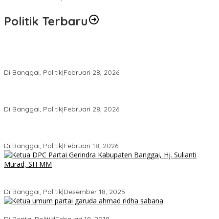
Politik Terbaru
Wakil Ketua I DPRD Banggai Soroti Krisis Air Bersih dan
Infrastruktur di Forum Musrenbang
Di Banggai, Politik
|
Februari 28, 2026
Gerindra Banggai Tolak Penundaan PAW, Sebut Proses Tidak
Sah Secara Prosedural
Di Banggai, Politik
|
Februari 28, 2026
Gerindra Pertanyakan Surat “Sakti” Penundaan PAW HS ke Ketua
DPRD Banggai
Di Banggai, Politik
|
Februari 18, 2026
Bukan Sekadar Seremonial, Hj. Sulianti Murad Bakar Semangat
Kader Gerindra di Sarasehan Politik
Di Banggai, Politik
|
Desember 18, 2025
Ini Dia Hubungan Partai Garuda dengan Gerindra