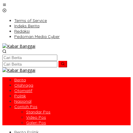
Lewati
ke
konten
Terms of Service
Indeks Berita
Redaksi
Pedoman Media Cyber
Berita
Olahraga
Otomatif
Politik
Nasional
Contoh Pos
Standar Pos
Video Pos
Galeri Pos
Berita Politik