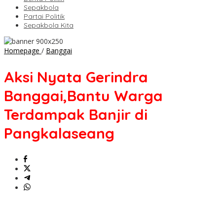
Sepakbola
Partai Politik
Sepakbola Kita
Aksi
Homepage
/
Banggai
Nyata
Gerindra
Aksi Nyata Gerindra
Banggai,Bantu
Warga
Banggai,Bantu Warga
Terdampak
Banjir
Terdampak Banjir di
di
Pangkalaseang
Pangkalaseang