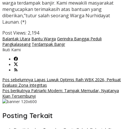
warga terdampak banjir. Kami mewakili masyarakat
mengucapkan terimakasih atas bantuan yang
diberikan,”tutur salah seorang Warga Nurhidayat
Launan. (*)
Post Views:
2,194
Balantak Utara
Bantu Warga
Gerindra Banggai Peduli
Pangkalaseang
Terdampak Banjir
Ikuti Kami
Navigasi
Pos sebelumnya
Lapas Luwuk Optimis Raih WBK 2026, Perkuat
Evaluasi Zona Integritas
pos
Pos berikutnya
Patriarki Modern: Tampak Memudar, Nyatanya
Kian Tersembunyi
Posting Terkait