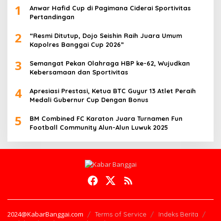
1
Anwar Hafid Cup di Pagimana Ciderai Sportivitas
Pertandingan
2
“Resmi Ditutup, Dojo Seishin Raih Juara Umum
Kapolres Banggai Cup 2026”
3
Semangat Pekan Olahraga HBP ke-62, Wujudkan
Kebersamaan dan Sportivitas
4
Apresiasi Prestasi, Ketua BTC Guyur 13 Atlet Peraih
Medali Gubernur Cup Dengan Bonus
5
BM Combined FC Karaton Juara Turnamen Fun
Football Community Alun-Alun Luwuk 2025
2024@KabarBanggai.com
Terms of Service
Indeks Berita