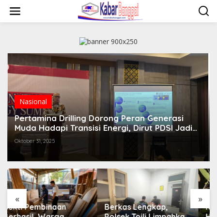
Lewati
ke
konten
Nasional
Pertamina Drilling Dorong Peran Generasi
Muda Hadapi Transisi Energi, Dirut PDSI Jadi
Dosen Tamu di UGM
Oktober 31, 2025
«
»
Berkas Lengkap,
Karhutla Bualemo 10
Polsek Toili Limpahkan
Hektar Nyaris Ancam