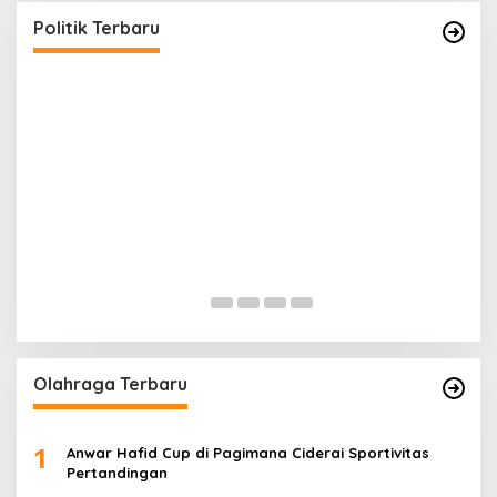
Politik Terbaru
Gerindra Banggai Tolak Penundaan PAW,
G
Sebut Proses Tidak Sah Secara Prosedural
P
Di Banggai, Politik
|
Februari 28, 2026
Di 
Olahraga Terbaru
1
Anwar Hafid Cup di Pagimana Ciderai Sportivitas
Pertandingan