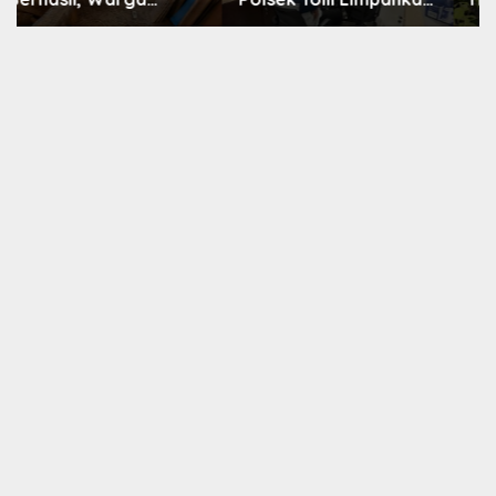
Kasus Pengeroyokan
Pemukiman di
Anak di Bawah Umur
Banggai, Tim
ke JPU
Gabungan Berjihad
Padamkan Api Hingga
Malam