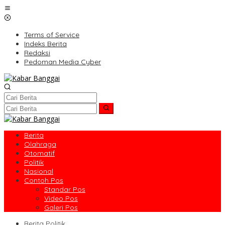
Lewati
ke
konten
Terms of Service
Indeks Berita
Redaksi
Pedoman Media Cyber
Berita
Olahraga
Otomatif
Politik
Nasional
Contoh Pos
Standar Pos
Video Pos
Galeri Pos
Berita Politik