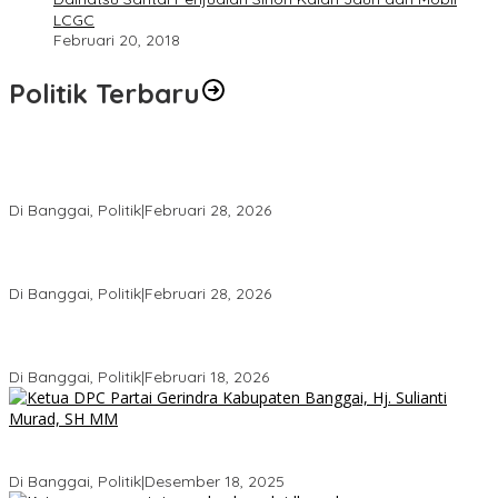
LCGC
Februari 20, 2018
Politik Terbaru
Wakil Ketua I DPRD Banggai Soroti Krisis Air Bersih dan
Infrastruktur di Forum Musrenbang
Di Banggai, Politik
|
Februari 28, 2026
Gerindra Banggai Tolak Penundaan PAW, Sebut Proses Tidak
Sah Secara Prosedural
Di Banggai, Politik
|
Februari 28, 2026
Gerindra Pertanyakan Surat “Sakti” Penundaan PAW HS ke Ketua
DPRD Banggai
Di Banggai, Politik
|
Februari 18, 2026
Bukan Sekadar Seremonial, Hj. Sulianti Murad Bakar Semangat
Kader Gerindra di Sarasehan Politik
Di Banggai, Politik
|
Desember 18, 2025