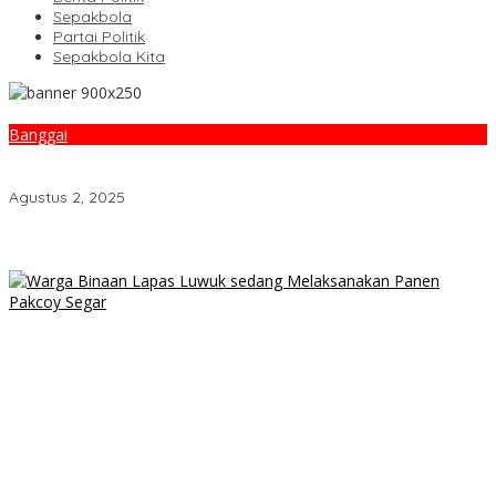
Sepakbola
Partai Politik
Sepakbola Kita
Banggai
Wujudkan Sinergitas Lintas Instansi, Polres Banggai Sambangi
Lapas Kelas II B Luwuk
Agustus 2, 2025
Produk UMKM Lapas Luwuk Laris Manis Diserbu Keluarga Warga
Binaan
Lahan Sempit Bukan Halangan, Warga Binaan Lapas Luwuk
Panen 20 Kg Pakcoy
BPJS Kesehatan, Kemendagri, dan Pemprov Sulteng Perkuat
Sinergi JKN 2026
Remas Payudara Remaja di Luwuk, Pemuda 22 Tahun
Ditangkap Polisi