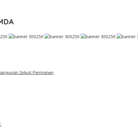
IMDA
mbangunan Sirkuit Permanen
C