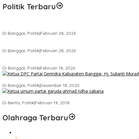
Politik Terbaru
Wakil Ketua I DPRD Banggai Soroti Krisis Air Bersih dan Infrastru
Di Banggai, Politik
|
Februari 28, 2026
Gerindra Banggai Tolak Penundaan PAW, Sebut Proses Tidak Sah 
Di Banggai, Politik
|
Februari 28, 2026
Gerindra Pertanyakan Surat “Sakti” Penundaan PAW HS ke Ketua
Di Banggai, Politik
|
Februari 18, 2026
Bukan Sekadar Seremonial, Hj. Sulianti Murad Bakar Semangat Kad
Di Banggai, Politik
|
Desember 18, 2025
Ini Dia Hubungan Partai Garuda dengan Gerindra
Di Berita, Politik
|
Februari 19, 2018
Olahraga Terbaru
1