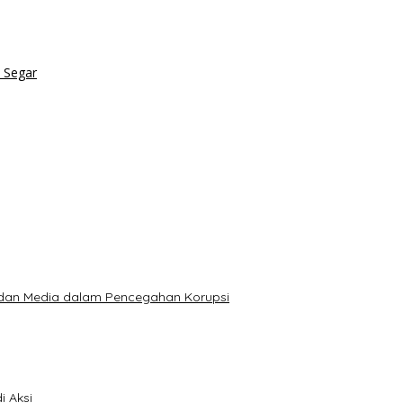
Binaan
n 20 Kg Pakcoy
gi JKN 2026
olisi
yata Residivis
t dan Media dalam Pencegahan Korupsi
i Aksi