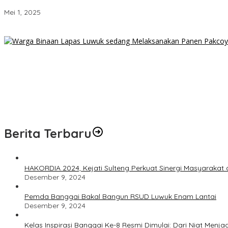
Ketum DePA-RI Serukan Reformasi Hukum Total dari Hulu ke Hilir
Mei 1, 2025
Produk UMKM Lapas Luwuk Laris Manis Diserbu Keluarga Warga 
Lahan Sempit Bukan Halangan, Warga Binaan Lapas Luwuk Pane
BPJS Kesehatan, Kemendagri, dan Pemprov Sulteng Perkuat Siner
Remas Payudara Remaja di Luwuk, Pemuda 22 Tahun Ditangkap P
Polresta Banggai Ringkus Pencuri Kabel PLN di Luwuk, Pelaku Tern
Berita Terbaru
HAKORDIA 2024, Kejati Sulteng Perkuat Sinergi Masyaraka
Desember 9, 2024
Pemda Banggai Bakal Bangun RSUD Luwuk Enam Lantai
Desember 9, 2024
Kelas Inspirasi Banggai Ke-8 Resmi Dimulai: Dari Niat Menjad