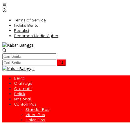
Lewati
ke
konten
Terms of Service
Indeks Berita
Redaksi
Pedoman Media Cyber
Berita
Olahraga
Otomatif
Politik
Nasional
Contoh Pos
Standar Pos
Video Pos
Galeri Pos